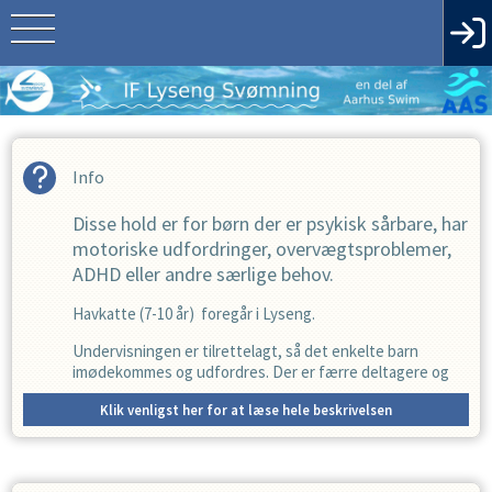
Info
Disse hold er for børn der er psykisk sårbare, har
motoriske udfordringer, overvægtsproblemer,
ADHD eller andre særlige behov.
Havkatte (7-10 år) foregår i Lyseng.
Undervisningen er tilrettelagt, så det enkelte barn
imødekommes og udfordres. Der er færre deltagere og
flere undervisere på de enkelte hold, der er god tid og
Klik venligst her for at læse hele beskrivelsen
plads til individuel hjælp. Undervisningen går frem med
enkelt instruktion og der læres svømmefærdigheder via
øvelser og leg.