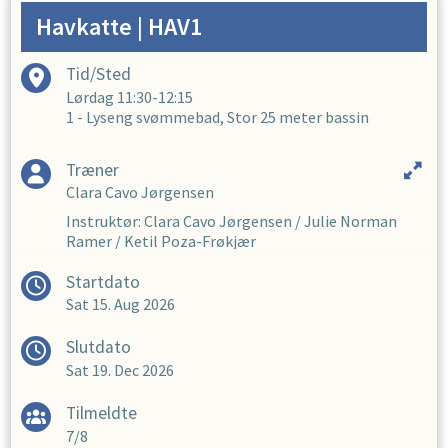
Holdets undervisning foregår i det dybe bassin (120-180
cm), vi starter i den lave ende og bevæger os langsomt ud
Havkatte
| HAV1
på det dybere. Vi har hjælpemidler til opdrift. Dette hold er
uden ledsager.
Tid/Sted
Lørdag
11:30-12:15
1 - Lyseng svømmebad, Stor 25 meter bassin
Træner
Clara Cavo Jørgensen
Instruktør
:
Clara Cavo Jørgensen
/
Julie Norman
Ramer
/
Ketil Poza-Frøkjær
Startdato
Sat 15. Aug 2026
Slutdato
Sat 19. Dec 2026
Tilmeldte
7/8