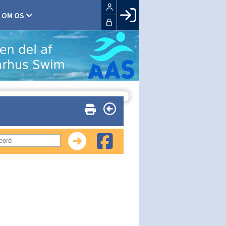
OM OS
Facebook login
Husk mig
Glemt password
Opret profil
LOG IND