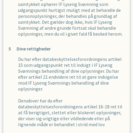
samtykket ophører
IF Lyseng Svømning
som
udgangspunkt hurtigst muligt med at behandle de
personoplysninger, der behandles på grundlag af
samtykket. Det gælder dog ikke, hvis
IF Lyseng
Svømning
af andre grunde fortsat skal behandle
oplysninger, men du vil i givet fald få besked herom.
Dine rettigheder
Du har efter databeskyttelsesforordningens artikel
15 som udgangspunkt ret til indsigt i
IF Lyseng
Svømning
s
behandling af dine oplysninger. Du har
efter artikel 21 endvidere ret til at gøre indsigelse
mod
IF Lyseng Svømning
s
behandling af dine
oplysninger.
Derudover har du efter
databeskyttelsesforordningens artikel 16-18 ret til
at få berigtiget, slettet eller blokeret oplysninger,
der viser sig urigtige eller vildledende eller på
lignende måde er behandlet i strid med lov.