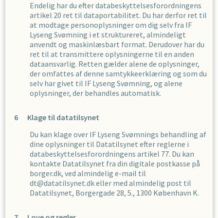
Endelig har du efter databeskyttelsesforordningens
artikel 20 ret til dataportabilitet. Du har derfor ret til
at modtage personoplysninger om dig selv fra
IF
Lyseng Svømning
i et struktureret, almindeligt
anvendt og maskinlæsbart format. Derudover har du
ret til at transmittere oplysningerne til en anden
dataansvarlig. Retten gælder alene de oplysninger,
der omfattes af denne samtykkeerklæring og som du
selv har givet til
IF Lyseng Svømning
,
og alene
oplysninger, der behandles automatisk.
Klage til datatilsynet
Du kan klage over
IF Lyseng Svømning
s
behandling af
dine oplysninger til Datatilsynet efter reglerne i
databeskyttelsesforordningens artikel 77. Du kan
kontakte Datatilsynet fra din digitale postkasse på
borger.dk, ved almindelig e-mail til
dt@datatilsynet.dk eller med almindelig post til
Datatilsynet, Borgergade 28, 5., 1300 København K.
Love og regler