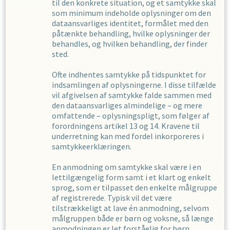
til den konkrete situation, og et samtykke skal
som minimum indeholde oplysninger om den
dataansvarliges identitet, formålet med den
påtænkte behandling, hvilke oplysninger der
behandles, og hvilken behandling, der finder
sted.
Ofte indhentes samtykke på tidspunktet for
indsamlingen af oplysningerne. I disse tilfælde
vil afgivelsen af samtykke falde sammen med
den dataansvarliges almindelige – og mere
omfattende – oplysningspligt, som følger af
forordningens artikel 13 og 14. Kravene til
underretning kan med fordel inkorporeres i
samtykkeerklæringen.
En anmodning om samtykke skal være i en
lettilgængelig form samt i et klart og enkelt
sprog, som er tilpasset den enkelte målgruppe
af registrerede. Typisk vil det være
tilstrækkeligt at lave én anmodning, selvom
målgruppen både er børn og voksne, så længe
anmodningen er let forståelig for børn.