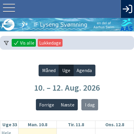
Vis alle
Lukkedage
Måned
Uge
Agenda
10. – 12. Aug. 2026
Forrige
Næste
I dag
Uge 33
Man. 10.8
Tir. 11.8
Ons. 12.8
Hele