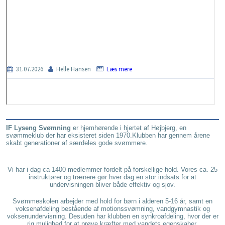
IF Lyseng Svømning
er hjemhørende i hjertet af Højbjerg, en
svømmeklub der har eksisteret siden 1970.Klubben har gennem årene
skabt generationer af særdeles gode svømmere.
Vi har
i dag ca 1400 medlemmer fordelt på forskellige hold. Vores ca. 25
instruktører og trænere gør hver dag en stor indsats for at
undervisningen bliver både effektiv og sjov.
Svømmeskolen arbejder med hold for børn i alderen 5-16 år, samt en
voksenafdeling bestående af motionssvømning, vandgymnastik og
voksenundervisning.
Desuden har klubben en synkroafdeling, hvor der er
rig mulighed for at prøve kræfter med vandets egenskaber.