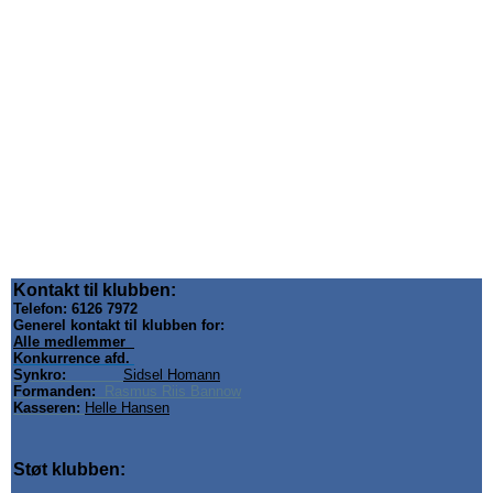
Kontakt til klubben:
Telefon: 6126 7972
Generel kontakt til klubben for:
Alle medlemmer
Konkurrence afd.
Synkro:
Sidsel Homann
Formanden:
Rasmus Riis Bannow
Kasseren:
Helle Hansen
Støt klubben: